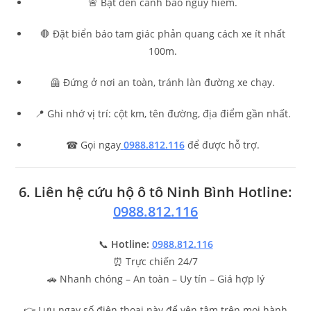
🚨 Bật đèn cảnh báo nguy hiểm.
🛑 Đặt biển báo tam giác phản quang cách xe ít nhất
100m.
🦺 Đứng ở nơi an toàn, tránh làn đường xe chạy.
📍 Ghi nhớ vị trí: cột km, tên đường, địa điểm gần nhất.
☎ Gọi ngay
0988.812.116
để được hỗ trợ.
6. Liên hệ cứu hộ ô tô Ninh Bình Hotline:
0988.812.116
📞
Hotline:
0988.812.116
⏰ Trực chiến 24/7
🚗 Nhanh chóng – An toàn – Uy tín – Giá hợp lý
👉 Lưu ngay số điện thoại này để yên tâm trên mọi hành