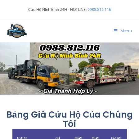
Cứu Hộ Ninh Bình 24H - HOTLINE:
0988.812.116
Menu
Bảng Giá Cứu Hộ Của Chúng
Tôi
LOẠI XE
GIÁ
PHẠM
PHẠM
CÁC KM