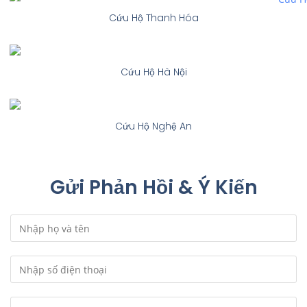
Cứu Hộ Thanh Hóa
Cứu Hộ Hà Nội
Cứu Hộ Nghệ An
Gửi Phản Hồi & Ý Kiến
H
ọ
V
S
à
ố
T
Đ
E