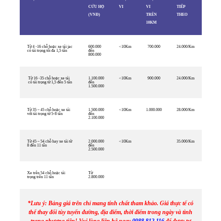
CỨU HỘ
VI
VI
TIẾP
(VNĐ)
TRÊN
THEO
10KM
Từ 4 -16 chỗ hoặc xe tải jac
600.000
<10Km
700.000
24.000/Km
có tải trọng tối đa 1,5 tấn
đến
800.000
Từ 16 -35 chỗ hoặc xe tải
1.100.000
<10Km
900.000
24.000/Km
có tải trọng từ 1,5 đến 5 tấn
đến
1.500.000
Từ 35 – 45 chỗ hoặc xe tải
1.500.000
<10Km
1.000.000
28.000/Km
với tải trọng từ 5-8 tấn
đến
2.100.000
Từ 45 – 54 chỗ hay xe tải từ
2.000.000
<10Km
35.000/Km
8 đến 11 tấn
đến
2.500.000
Xe trên 54 chỗ hoặc tải
Từ
trọng trên 11 tấn
2.800.000
*Lưu ý: Bảng giá trên chỉ mang tính chất tham khảo. Giá thực tế có
thể thay đổi tùy tuyến đường, địa điểm, thời điểm trong ngày và tình