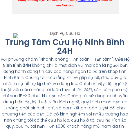
trạng phương tiện! Vui lòng liên hệ ngay
0988.812.116
để được tư
vấn trực tiếp.
Trung Tâm Cứu Hộ Ninh Bình
24H
Với phương châm "Nhanh chóng – An toàn – Tận tâm",
Cứu Hộ
Ninh Bình 24H
không chỉ là một dịch vụ, mà còn là người bạn
đồng hành đáng tin cậy của hàng ngàn tài xế trên khắp tỉnh
Ninh Bình. Chúng tôi hiểu rằng khi xe gặp sự cố, điều quý giá
nhất là sự hỗ trợ kịp thời và đúng lúc. Chính vì vậy, đội ngũ kỹ
thuật viên của chúng tôi luôn trực chiến 24/7, sẵn sàng có mặt
chỉ sau 15–30 phút khi bạn cần. Chúng tôi sử dụng xe chuyên
dụng hiện đại, kỹ thuật viên lành nghề, quy trình minh bạch –
không phát sinh chi phí, và cam kết an toàn tuyệt đối cho
phương tiện của bạn. Đã có kinh nghiệm với nhiều trường hợp
nên chúng tôi có thể cứu hộ lốp, cứu hộ ô tô, cứu hộ kích ắc
quy, cứu hộ tai nạn. Hơn 1.000 khách hàng mỗi năm đã tin