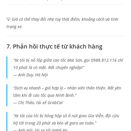
💡
Giá có thể thay đổi nhẹ tùy thời điểm, khoảng cách và tình
trạng xe.
7. Phản hồi thực tế từ khách hàng
“Xe tôi bị nổ lốp giữa cao tốc Mai Sơn, gọi 0988.812.116 chỉ
10 phút là có mặt. Rất chuyên nghiệp!”
—
Anh Duy, Hà Nội
“Dịch vụ nhanh – giá hợp lý – nhân viên thân thiện. Rất yên
tâm khi đi cao tốc qua Ninh Bình.”
—
Chị Thảo, tài xế GrabCar
“Xe tải của tôi bị hỏng hộp số ở nút giao Gia Viễn, đội cứu
hộ tới trong 20 phút và kéo về gara an toàn.”
—
Anh Hải, lái xe tải Nghệ An