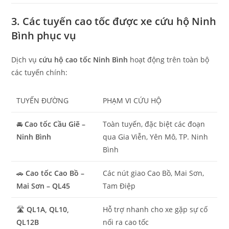
3. Các tuyến cao tốc được xe cứu hộ Ninh
Bình phục vụ
Dịch vụ
cứu hộ cao tốc Ninh Bình
hoạt động trên toàn bộ
các tuyến chính:
TUYẾN ĐƯỜNG
PHẠM VI CỨU HỘ
🚘
Cao tốc Cầu Giẽ –
Toàn tuyến, đặc biệt các đoạn
Ninh Bình
qua Gia Viễn, Yên Mô, TP. Ninh
Bình
🚗
Cao tốc Cao Bồ –
Các nút giao Cao Bồ, Mai Sơn,
Mai Sơn – QL45
Tam Điệp
🛣️
QL1A, QL10,
Hỗ trợ nhanh cho xe gặp sự cố
QL12B
nối ra cao tốc