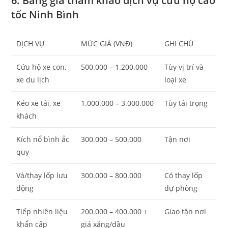
6. Bảng giá tham khảo dịch vụ cứu hộ cao
tốc Ninh Bình
DỊCH VỤ
MỨC GIÁ (VNĐ)
GHI CHÚ
Cứu hộ xe con,
500.000 – 1.200.000
Tùy vị trí và
xe du lịch
loại xe
Kéo xe tải, xe
1.000.000 – 3.000.000
Tùy tải trọng
khách
Kích nổ bình ắc
300.000 – 500.000
Tận nơi
quy
Vá/thay lốp lưu
300.000 – 800.000
Có thay lốp
động
dự phòng
Tiếp nhiên liệu
200.000 – 400.000 +
Giao tận nơi
khẩn cấp
giá xăng/dầu