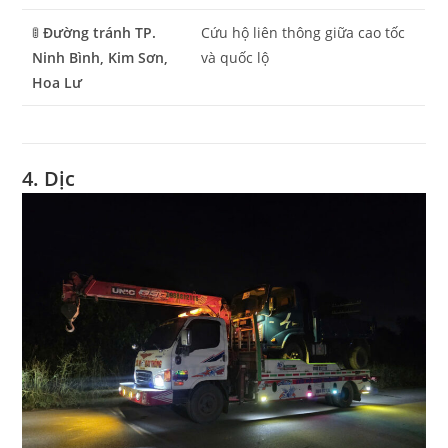
🚦
Đường tránh TP.
Cứu hộ liên thông giữa cao tốc
Ninh Bình, Kim Sơn,
và quốc lộ
Hoa Lư
4. Dịc