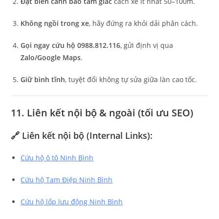
Đặt biển cảnh báo tam giác
cách xe ít nhất 50–100m.
Không ngồi trong xe
, hãy đứng ra khỏi dải phân cách.
Gọi ngay cứu hộ 0988.812.116
, gửi định vị qua
Zalo/Google Maps
.
Giữ bình tĩnh
, tuyệt đối không tự sửa giữa làn cao tốc.
11. Liên kết nội bộ & ngoài (tối ưu SEO)
🔗
Liên kết nội bộ (Internal Links):
Cứu hộ ô tô Ninh Bình
Cứu hộ Tam Điệp Ninh Bình
Cứu hộ lốp lưu động Ninh Bình