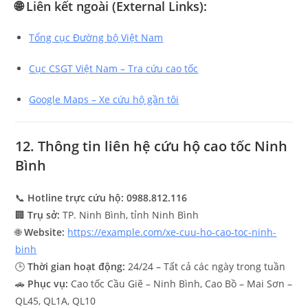
🌐
Liên kết ngoài (External Links):
Tổng cục Đường bộ Việt Nam
Cục CSGT Việt Nam – Tra cứu cao tốc
Google Maps – Xe cứu hộ gần tôi
12. Thông tin liên hệ cứu hộ cao tốc Ninh
Bình
📞
Hotline trực cứu hộ:
0988.812.116
🏢
Trụ sở:
TP. Ninh Bình, tỉnh Ninh Bình
🌐
Website:
https://example.com/xe-cuu-ho-cao-toc-ninh-
binh
🕒
Thời gian hoạt động:
24/24 – Tất cả các ngày trong tuần
🚗
Phục vụ:
Cao tốc Cầu Giẽ – Ninh Bình, Cao Bồ – Mai Sơn –
QL45, QL1A, QL10