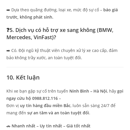
➡️ Dựa theo quãng đường, loại xe, mức độ sự cố –
báo giá
trước, không phát sinh.
❓5. Dịch vụ có hỗ trợ xe sang không (BMW,
Mercedes, VinFast)?
➡️ Có. Đội ngũ kỹ thuật viên chuyên xử lý xe cao cấp, đảm
bảo không trầy xước, an toàn tuyệt đối.
10. Kết luận
Khi xe bạn gặp sự cố trên tuyến
Ninh Bình – Hà Nội
, hãy
gọi
ngay cứu hộ 0988.812.116
–
Đơn vị
uy tín hàng đầu miền Bắc
, luôn sẵn sàng 24/7 để
mang đến
sự an tâm và an toàn tuyệt đối
.
🚗
Nhanh nhất – Uy tín nhất – Giá tốt nhất