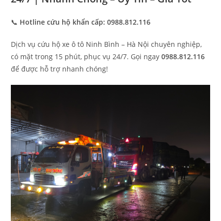
📞
Hotline cứu hộ khẩn cấp: 0988.812.116
Dịch vụ cứu hộ xe ô tô Ninh Bình – Hà Nội chuyên nghiệp,
có mặt trong 15 phút, phục vụ 24/7. Gọi ngay
0988.812.116
để được hỗ trợ nhanh chóng!