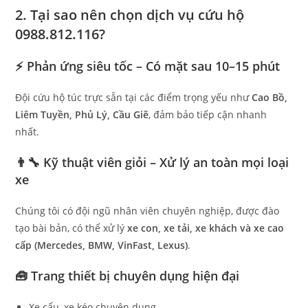
2. Tại sao nên chọn dịch vụ cứu hộ
0988.812.116?
⚡
Phản ứng siêu tốc – Có mặt sau 10–15 phút
Đội cứu hộ túc trực sẵn tại các điểm trọng yếu như
Cao Bồ,
Liêm Tuyền, Phủ Lý, Cầu Giẽ
, đảm bảo tiếp cận nhanh
nhất.
👨‍🔧
Kỹ thuật viên giỏi – Xử lý an toàn mọi loại
xe
Chúng tôi có đội ngũ nhân viên chuyên nghiệp, được đào
tạo bài bản, có thể xử lý
xe con, xe tải, xe khách và xe cao
cấp (Mercedes, BMW, VinFast, Lexus)
.
🧰
Trang thiết bị chuyên dụng hiện đại
Xe cẩu, xe kéo chuyên dụng