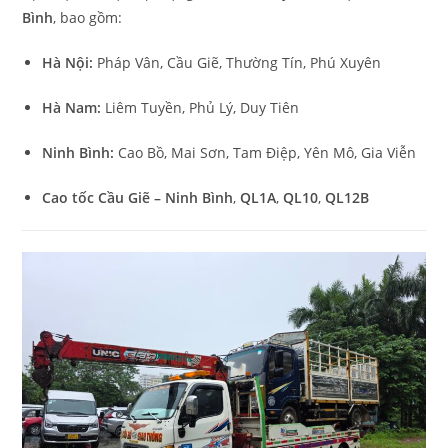
Bình
, bao gồm:
Hà Nội:
Pháp Vân, Cầu Giẽ, Thường Tín, Phú Xuyên
Hà Nam:
Liêm Tuyền, Phủ Lý, Duy Tiên
Ninh Bình:
Cao Bồ, Mai Sơn, Tam Điệp, Yên Mô, Gia Viễn
Cao tốc Cầu Giẽ – Ninh Bình
,
QL1A
,
QL10
,
QL12B