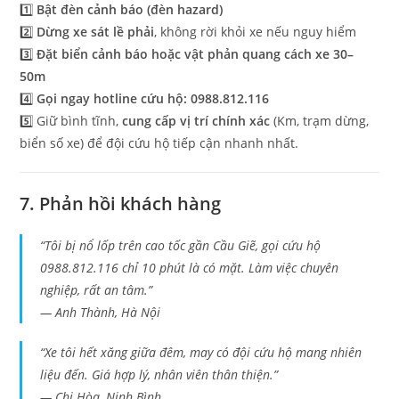
1️⃣
Bật đèn cảnh báo (đèn hazard)
2️⃣
Dừng xe sát lề phải
, không rời khỏi xe nếu nguy hiểm
3️⃣
Đặt biển cảnh báo hoặc vật phản quang cách xe 30–
50m
4️⃣
Gọi ngay hotline cứu hộ: 0988.812.116
5️⃣ Giữ bình tĩnh,
cung cấp vị trí chính xác
(Km, trạm dừng,
biển số xe) để đội cứu hộ tiếp cận nhanh nhất.
7. Phản hồi khách hàng
“Tôi bị nổ lốp trên cao tốc gần Cầu Giẽ, gọi cứu hộ
0988.812.116 chỉ 10 phút là có mặt. Làm việc chuyên
nghiệp, rất an tâm.”
—
Anh Thành, Hà Nội
“Xe tôi hết xăng giữa đêm, may có đội cứu hộ mang nhiên
liệu đến. Giá hợp lý, nhân viên thân thiện.”
—
Chị Hòa, Ninh Bình