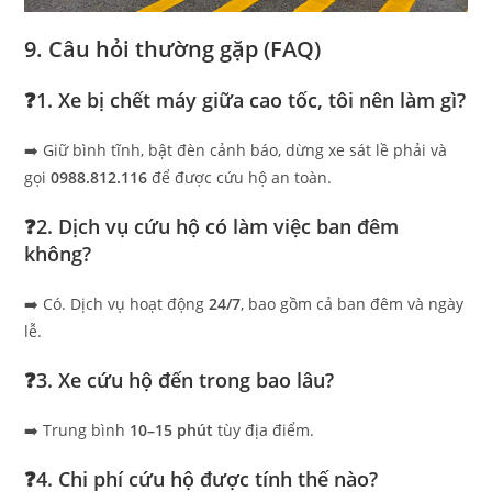
9. Câu hỏi thường gặp (FAQ)
❓1. Xe bị chết máy giữa cao tốc, tôi nên làm gì?
➡️ Giữ bình tĩnh, bật đèn cảnh báo, dừng xe sát lề phải và
gọi
0988.812.116
để được cứu hộ an toàn.
❓2. Dịch vụ cứu hộ có làm việc ban đêm
không?
➡️ Có. Dịch vụ hoạt động
24/7
, bao gồm cả ban đêm và ngày
lễ.
❓3. Xe cứu hộ đến trong bao lâu?
➡️ Trung bình
10–15 phút
tùy địa điểm.
❓4. Chi phí cứu hộ được tính thế nào?