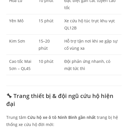
Hoa Lư
10 phút
Đặc biệt gần các tuyến cao
tốc
Yên Mô
15 phút
Xe cứu hộ túc trực khu vực
QL12B
Kim Sơn
15–20
Hỗ trợ tận nơi khi xe gặp sự
phút
cố vùng xa
Cao tốc Mai
10 phút
Đội phản ứng nhanh, có
Sơn – QL45
mặt tức thì
🔧 Trang thiết bị & đội ngũ cứu hộ hiện
đại
Trung tâm
Cứu hộ xe ô tô Ninh Bình gần nhất
trang bị hệ
thống xe cứu hộ đời mới: