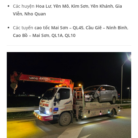
Các huyện
Hoa Lư
,
Yên Mô
,
Kim Sơn
,
Yên Khánh
,
Gia
Viễn
,
Nho Quan
Các tuyến
cao tốc Mai Sơn – QL45
,
Cầu Giẽ – Ninh Bình
,
Cao Bồ – Mai Sơn
,
QL1A
,
QL10