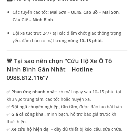
Các tuyến cao tốc:
Mai Sơn – QL45
,
Cao Bồ – Mai Sơn
,
Cầu Giẽ – Ninh Bình
.
Đội xe túc trực 24/7 tại các điểm chốt giao thông trọng
yếu, đảm bảo có mặt
trong vòng 10–15 phút
.
🚨 Tại sao nên chọn “Cứu Hộ Xe Ô Tô
Ninh Bình Gần Nhất – Hotline
0988.812.116”?
✅
Phản ứng nhanh nhất
: có mặt ngay sau 10–15 phút tại
khu vực trung tâm, cao tốc hoặc huyện xa.
✅
Đội ngũ chuyên nghiệp, tận tâm
, được đào tạo bài bản.
✅
Giá cả công khai
, minh bạch, hỗ trợ báo giá trước khi
thực hiện.
✅
Xe cứu hộ hiện đại
– đầy đủ thiết bị kéo, cẩu, sửa chữa.