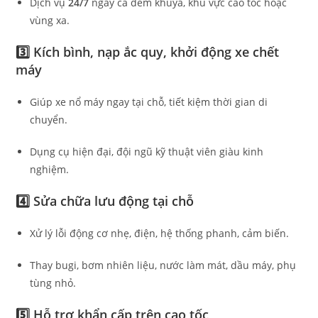
Dịch vụ
24/7
ngay cả đêm khuya, khu vực cao tốc hoặc
vùng xa.
3️⃣ Kích bình, nạp ắc quy, khởi động xe chết
máy
Giúp xe nổ máy ngay tại chỗ, tiết kiệm thời gian di
chuyển.
Dụng cụ hiện đại, đội ngũ kỹ thuật viên giàu kinh
nghiệm.
4️⃣ Sửa chữa lưu động tại chỗ
Xử lý lỗi động cơ nhẹ, điện, hệ thống phanh, cảm biến.
Thay bugi, bơm nhiên liệu, nước làm mát, dầu máy, phụ
tùng nhỏ.
5️⃣ Hỗ trợ khẩn cấp trên cao tốc