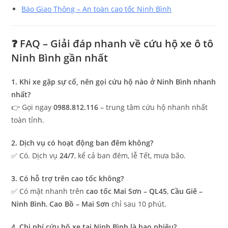
Báo Giao Thông – An toàn cao tốc Ninh Bình
❓ FAQ – Giải đáp nhanh về cứu hộ xe ô tô
Ninh Bình gần nhất
1. Khi xe gặp sự cố, nên gọi cứu hộ nào ở Ninh Bình nhanh
nhất?
👉 Gọi ngay
0988.812.116
– trung tâm cứu hộ nhanh nhất
toàn tỉnh.
2. Dịch vụ có hoạt động ban đêm không?
✅ Có. Dịch vụ
24/7
, kể cả ban đêm, lễ Tết, mưa bão.
3. Có hỗ trợ trên cao tốc không?
✅ Có mặt nhanh trên
cao tốc Mai Sơn – QL45
,
Cầu Giẽ –
Ninh Bình
,
Cao Bồ – Mai Sơn
chỉ sau 10 phút.
4. Chi phí cứu hộ xe tại Ninh Bình là bao nhiêu?