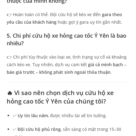
thuộc của mình không?
👉 Hoàn toàn có thể. Đội cứu hộ sẽ kéo xe đến
gara theo
yêu cầu của khách hàng
hoặc gợi ý gara uy tín gần nhất.
5. Chi phí cứu hộ xe hỏng cao tốc Ý Yên là bao
nhiêu?
👉 Chi phí tùy thuộc vào loại xe, tình trạng sự cố và khoảng
cách kéo xe. Tuy nhiên, dịch vụ cam kết
giá cả minh bạch –
báo giá trước – không phát sinh ngoài thỏa thuận
.
🔥 Vì sao nên chọn dịch vụ cứu hộ xe
hỏng cao tốc Ý Yên của chúng tôi?
✅
Uy tín lâu năm
, được nhiều tài xế tin tưởng.
✅
Đội cứu hộ phủ rộng
, sẵn sàng có mặt trong 15–30