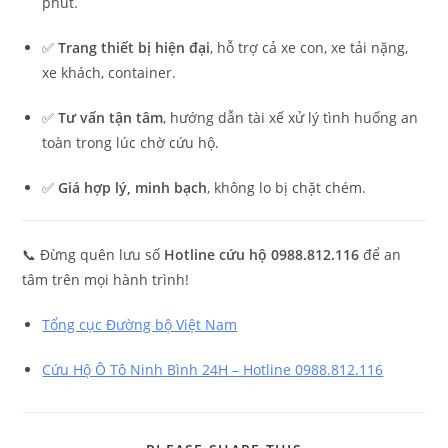
phút.
✅
Trang thiết bị hiện đại
, hỗ trợ cả xe con, xe tải nặng,
xe khách, container.
✅
Tư vấn tận tâm
, hướng dẫn tài xế xử lý tình huống an
toàn trong lúc chờ cứu hộ.
✅
Giá hợp lý, minh bạch
, không lo bị chặt chém.
📞 Đừng quên lưu số
Hotline cứu hộ 0988.812.116
để an
tâm trên mọi hành trình!
Tổng cục Đường bộ Việt Nam
Cứu Hộ Ô Tô Ninh Bình 24H – Hotline 0988.812.116