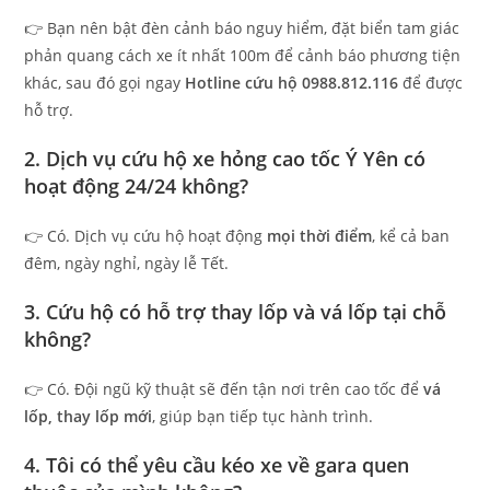
👉 Bạn nên bật đèn cảnh báo nguy hiểm, đặt biển tam giác
phản quang cách xe ít nhất 100m để cảnh báo phương tiện
khác, sau đó gọi ngay
Hotline cứu hộ 0988.812.116
để được
hỗ trợ.
2. Dịch vụ cứu hộ xe hỏng cao tốc Ý Yên có
hoạt động 24/24 không?
👉 Có. Dịch vụ cứu hộ hoạt động
mọi thời điểm
, kể cả ban
đêm, ngày nghỉ, ngày lễ Tết.
3. Cứu hộ có hỗ trợ thay lốp và vá lốp tại chỗ
không?
👉 Có. Đội ngũ kỹ thuật sẽ đến tận nơi trên cao tốc để
vá
lốp, thay lốp mới
, giúp bạn tiếp tục hành trình.
4. Tôi có thể yêu cầu kéo xe về gara quen