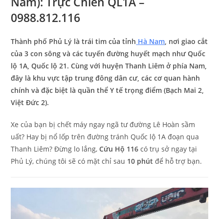
Nam): Trực Chiến QL1A –
0988.812.116
Thành phố Phủ Lý là trái tim của tỉnh
Hà Nam
, nơi giao cắt
của 3 con sông và các tuyến đường huyết mạch như Quốc
lộ 1A, Quốc lộ 21. Cùng với huyện Thanh Liêm ở phía Nam,
đây là khu vực tập trung đông dân cư, các cơ quan hành
chính và đặc biệt là quần thể Y tế trọng điểm (Bạch Mai 2,
Việt Đức 2).
Xe của bạn bị chết máy ngay ngã tư đường Lê Hoàn sầm
uất? Hay bị nổ lốp trên đường tránh Quốc lộ 1A đoạn qua
Thanh Liêm? Đừng lo lắng,
Cứu Hộ 116
có trụ sở ngay tại
Phủ Lý, chúng tôi sẽ có mặt chỉ sau
10 phút
để hỗ trợ bạn.