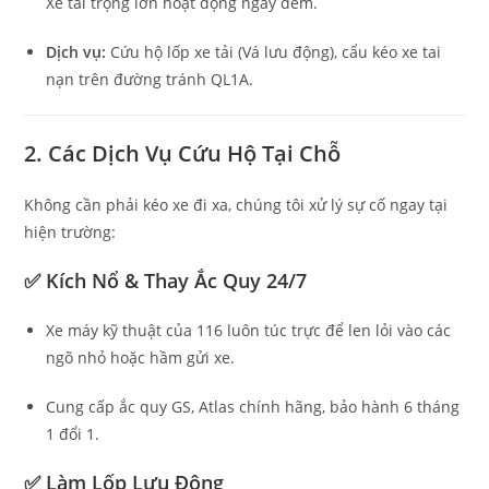
Xe tải trọng lớn hoạt động ngày đêm.
Dịch vụ:
Cứu hộ lốp xe tải (Vá lưu động), cẩu kéo xe tai
nạn trên đường tránh QL1A.
2. Các Dịch Vụ Cứu Hộ Tại Chỗ
Không cần phải kéo xe đi xa, chúng tôi xử lý sự cố ngay tại
hiện trường:
✅ Kích Nổ & Thay Ắc Quy 24/7
Xe máy kỹ thuật của 116 luôn túc trực để len lỏi vào các
ngõ nhỏ hoặc hầm gửi xe.
Cung cấp ắc quy GS, Atlas chính hãng, bảo hành 6 tháng
1 đổi 1.
✅ Làm Lốp Lưu Động