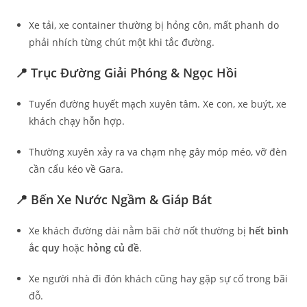
Xe tải, xe container thường bị hỏng côn, mất phanh do
phải nhích từng chút một khi tắc đường.
📍 Trục Đường Giải Phóng & Ngọc Hồi
Tuyến đường huyết mạch xuyên tâm. Xe con, xe buýt, xe
khách chạy hỗn hợp.
Thường xuyên xảy ra va chạm nhẹ gây móp méo, vỡ đèn
cần cẩu kéo về Gara.
📍 Bến Xe Nước Ngầm & Giáp Bát
Xe khách đường dài nằm bãi chờ nốt thường bị
hết bình
ắc quy
hoặc
hỏng củ đề
.
Xe người nhà đi đón khách cũng hay gặp sự cố trong bãi
đỗ.