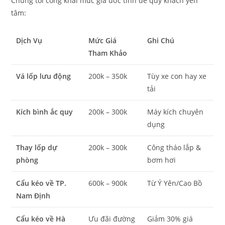
Chúng tôi công khai mức giá ước tính để quý khách yên
tâm:
Dịch Vụ
Mức Giá
Ghi Chú
Tham Khảo
Vá lốp lưu động
200k – 350k
Tùy xe con hay xe
tải
Kích bình ắc quy
200k – 300k
Máy kích chuyên
dụng
Thay lốp dự
200k – 300k
Công tháo lắp &
phòng
bơm hơi
Cẩu kéo về TP.
600k – 900k
Từ Ý Yên/Cao Bồ
Nam Định
Cẩu kéo về Hà
Ưu đãi đường
Giảm 30% giá