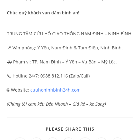
Chúc quý khách vạn dặm bình an!
TRUNG TÂM CỨU HỘ GIAO THÔNG NAM ĐỊNH – NINH BÌNH
📍 Văn phòng: Ý Yên, Nam Định & Tam Điệp, Ninh Bình.
🚑 Phạm vi: TP. Nam Định – Ý Yên – Vụ Bản – Mỹ Lộc.
📞 Hotline 24/7: 0988.812.116 (Zalo/Call)
🌐 Website:
cuuhoninhbinh24h.com
(Chúng tôi cam kết: Đến Nhanh – Giá Rẻ – Xe Sang)
PLEASE SHARE THIS