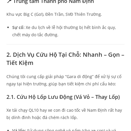
📍 Trung tâm Thành phố Nam Định
Khu vực Big C (Go!), Đền Trần, SVĐ Thiên Trường.
Sự cố:
Xe du lịch về lễ hội thường bị hết bình ắc quy,
chết máy do tắc đường.
2. Dịch Vụ Cứu Hộ Tại Chỗ: Nhanh – Gọn –
Tiết Kiệm
Chúng tôi cung cấp giải pháp “Gara di động” để xử lý sự cố
ngay tại hiện trường, giúp bạn tiết kiệm chi phí cẩu kéo:
2.1. Cứu Hộ Lốp Lưu Động (Vá Vỏ – Thay Lốp)
Xe tải chạy QL10 hay xe con đi cao tốc về Nam Định rất hay
bị dính đinh hoặc đá chém rách lốp.
Vá lốp:
Sử dụng công nghệ vá nấm (cho xe con) và vá