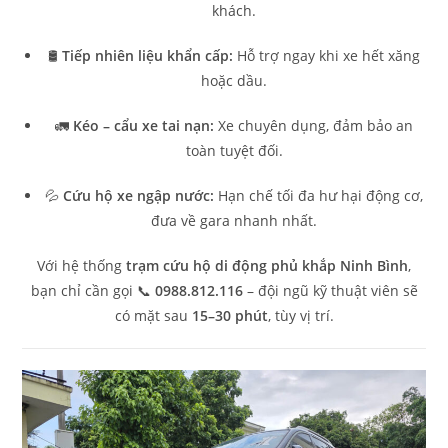
khách.
🛢️
Tiếp nhiên liệu khẩn cấp:
Hỗ trợ ngay khi xe hết xăng
hoặc dầu.
🚛
Kéo – cẩu xe tai nạn:
Xe chuyên dụng, đảm bảo an
toàn tuyệt đối.
💦
Cứu hộ xe ngập nước:
Hạn chế tối đa hư hại động cơ,
đưa về gara nhanh nhất.
Với hệ thống
trạm cứu hộ di động phủ khắp Ninh Bình
,
bạn chỉ cần gọi 📞
0988.812.116
– đội ngũ kỹ thuật viên sẽ
có mặt sau
15–30 phút
, tùy vị trí.