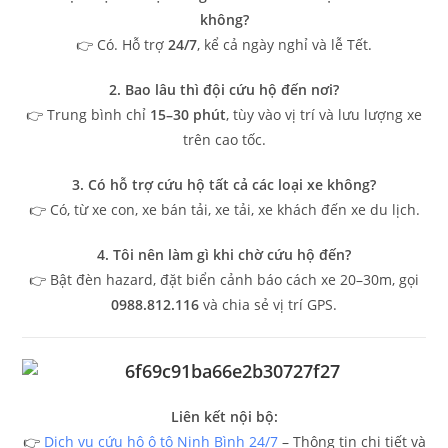
không?
👉 Có. Hỗ trợ
24/7
, kể cả ngày nghỉ và lễ Tết.
2. Bao lâu thì đội cứu hộ đến nơi?
👉 Trung bình chỉ
15–30 phút
, tùy vào vị trí và lưu lượng xe
trên cao tốc.
3. Có hỗ trợ cứu hộ tất cả các loại xe không?
👉 Có, từ xe con, xe bán tải, xe tải, xe khách đến xe du lịch.
4. Tôi nên làm gì khi chờ cứu hộ đến?
👉 Bật đèn hazard, đặt biển cảnh báo cách xe 20–30m, gọi
0988.812.116
và chia sẻ vị trí GPS.
Liên kết nội bộ:
👉
Dịch vụ cứu hộ ô tô Ninh Bình 24/7
– Thông tin chi tiết và