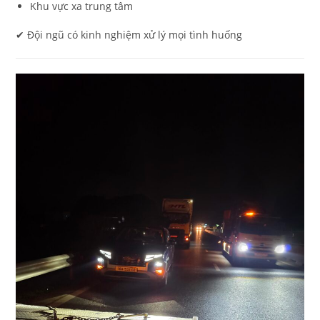
Khu vực xa trung tâm
✔ Đội ngũ có kinh nghiệm xử lý mọi tình huống