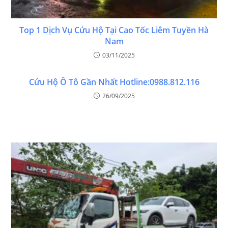
Top 1 Dịch Vụ Cứu Hộ Tại Cao Tốc Liêm Tuyền Hà
Nam
03/11/2025
Cứu Hộ Ô Tô Gần Nhất Hotline:0988.812.116
26/09/2025