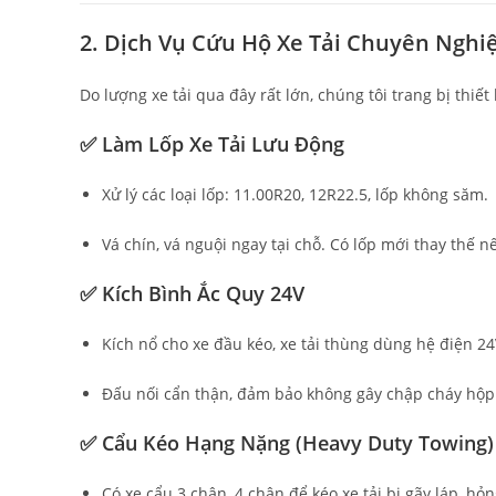
2. Dịch Vụ Cứu Hộ Xe Tải Chuyên Nghi
Do lượng xe tải qua đây rất lớn, chúng tôi trang bị thiế
✅ Làm Lốp Xe Tải Lưu Động
Xử lý các loại lốp: 11.00R20, 12R22.5, lốp không săm.
Vá chín, vá nguội ngay tại chỗ. Có lốp mới thay thế n
✅ Kích Bình Ắc Quy 24V
Kích nổ cho xe đầu kéo, xe tải thùng dùng hệ điện 24
Đấu nối cẩn thận, đảm bảo không gây chập cháy hộp
✅ Cẩu Kéo Hạng Nặng (Heavy Duty Towing)
Có xe cẩu 3 chân, 4 chân để kéo xe tải bị gãy láp, h