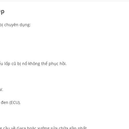
ệp
t bị chuyên dụng:
ếu lốp cũ bị nổ không thể phục hồi.
V.
 đen (ECU).
ỏng cầu về Gara hoặc xưởng sửa chữa gần nhất.