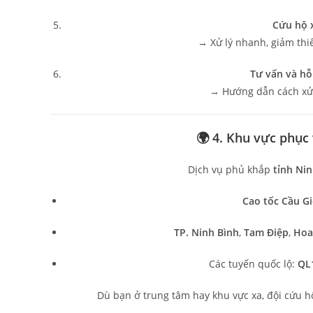
Cứu hộ 
→ Xử lý nhanh, giảm thi
Tư vấn và hỗ
→ Hướng dẫn cách xử l
🌍 4. Khu vực phục
Dịch vụ phủ khắp
tỉnh Ni
Cao tốc Cầu Gi
TP. Ninh Bình
,
Tam Điệp
,
Hoa
Các tuyến quốc lộ:
QL
Dù bạn ở trung tâm hay khu vực xa, đội cứu h