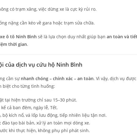
ông có trạm xăng, việc dừng xe là cực kỳ rủi ro.
ỏng nặng cần kéo về gara hoặc trạm sửa chữa.
xe ô tô Ninh Bình
sẽ là lựa chọn duy nhất giúp bạn
an toàn và tiế
iệm thời gian
.
ội của dịch vụ cứu hộ Ninh Bình
àng cần sự
nhanh chóng – chính xác – an toàn
. Vì vậy, dịch vụ được
n biệt cho từng tình huống:
t tại hiện trường chỉ sau 15–30 phút.
kể cả ban đêm, ngày lễ, Tết.
, bộ kích nổ, vá lốp lưu động, tiếp nhiên liệu tận nơi.
:
đào tạo bài bản, xử lý an toàn mọi dòng xe.
ước khi thực hiện, không phụ phí phát sinh.