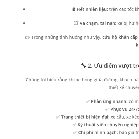
🛢️
Hết nhiên liệu:
trên cao tốc kh
💥
Va chạm, tai nạn:
xe bị hư h
👉 Trong những tình huống như vậy,
cứu hộ khẩn cấp 
k
🔧 2. Ưu điểm vượt tr
Chúng tôi hiểu rằng khi xe hỏng giữa đường, khách h
thiết kế chuyê
✅
Phản ứng nhanh:
có mặ
✅
Phục vụ 24/7:
✅
Trang thiết bị hiện đại:
xe cẩu, xe kéo
✅
Kỹ thuật viên chuyên nghiệp
✅
Chi phí minh bạch:
báo giá tr