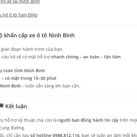
hộ xe tải Ninh Bình
 hộ ô tô Tam Điệp
hộ khẩn cấp xe ô tô Ninh Bình
 gián đoạn hành trình của bạn.
ũ cứu hộ sẽ có mặt hỗ trợ
nhanh chóng – an toàn – tận tâm
.
ụ toàn tỉnh Ninh Bình
 – có mặt trong 15–30 phút
 Ninh Bình
– luôn sẵn sàng khi bạn cần.
🏁 Kết luận
vụ hỗ trợ kỹ thuật, mà còn là
người bạn đồng hành tin cậy
trên mọ
cung đường.
ốc, chỉ cần lưu
số hotline 0988.812.116
, bạn sẽ luôn an tâm mỗi kh