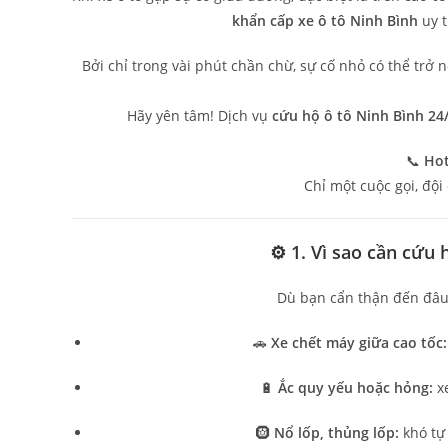
khẩn cấp xe ô tô Ninh Bình
uy t
Bởi chỉ trong vài phút chần chừ, sự cố nhỏ có thể trở
Hãy yên tâm! Dịch vụ
cứu hộ ô tô Ninh Bình 24
📞
Hot
Chỉ một cuộc gọi, độ
⚙️ 1. Vì sao cần cứu 
Dù bạn cẩn thận đến đâu, 
🚗
Xe chết máy giữa cao tốc:
🔋
Ắc quy yếu hoặc hỏng:
xe
🛞
Nổ lốp, thủng lốp:
khó tự