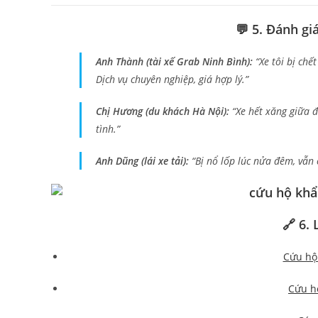
💬 5. Đánh gi
Anh Thành (tài xế Grab Ninh Bình):
“Xe tôi bị chế
Dịch vụ chuyên nghiệp, giá hợp lý.”
Chị Hương (du khách Hà Nội):
“Xe hết xăng giữa đ
tình.”
Anh Dũng (lái xe tải):
“Bị nổ lốp lúc nửa đêm, vẫn c
🔗 6. 
Cứu hộ 
Cứu h