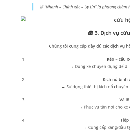
🚨 “Nhanh – Chính xác – Uy tín” là phương châm
🧰 3. Dịch vụ cứ
Chúng tôi cung cấp
đầy đủ các dịch vụ h
Kéo – cẩu x
→ Dùng xe chuyên dụng để di 
Kích nổ bình 
→ Sử dụng thiết bị kích nổ chuyên
Vá lố
→ Phục vụ tận nơi cho xe c
Tiếp
→ Cung cấp xăng/dầu tận