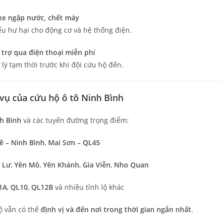
xe ngập nước, chết máy
ểu hư hại cho động cơ và hệ thống điện.
 trợ qua điện thoại miễn phí
ý tạm thời trước khi đội cứu hộ đến.
 vụ của cứu hộ ô tô Ninh Bình
nh Bình
và các tuyến đường trọng điểm:
ẽ – Ninh Bình
,
Mai Sơn – QL45
 Lư
,
Yên Mô
,
Yên Khánh
,
Gia Viễn
,
Nho Quan
1A
,
QL10
,
QL12B
và nhiều tỉnh lộ khác
ộ vẫn có thể
định vị và đến nơi trong thời gian ngắn nhất
.