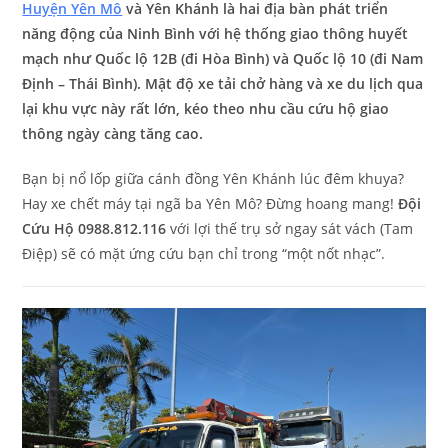
Huyện Yên Mô
và Yên Khánh là hai địa bàn phát triển
năng động của Ninh Bình với hệ thống giao thông huyết
mạch như Quốc lộ 12B (đi Hòa Bình) và Quốc lộ 10 (đi Nam
Định – Thái Bình). Mật độ xe tải chở hàng và xe du lịch qua
lại khu vực này rất lớn, kéo theo nhu cầu cứu hộ giao
thông ngày càng tăng cao.
Bạn bị nổ lốp giữa cánh đồng Yên Khánh lúc đêm khuya?
Hay xe chết máy tại ngã ba Yên Mô? Đừng hoang mang!
Đội
Cứu Hộ 0988.812.116
với lợi thế trụ sở ngay sát vách (Tam
Điệp) sẽ có mặt ứng cứu bạn chỉ trong “một nốt nhạc”.