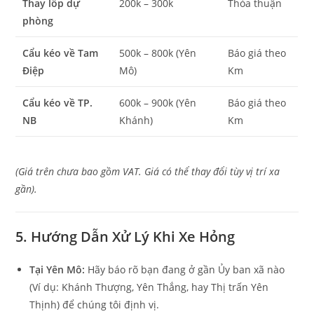
Thay lốp dự
200k – 300k
Thỏa thuận
phòng
Cẩu kéo về Tam
500k – 800k (Yên
Báo giá theo
Điệp
Mô)
Km
Cẩu kéo về TP.
600k – 900k (Yên
Báo giá theo
NB
Khánh)
Km
(Giá trên chưa bao gồm VAT. Giá có thể thay đổi tùy vị trí xa
gần).
5. Hướng Dẫn Xử Lý Khi Xe Hỏng
Tại Yên Mô:
Hãy báo rõ bạn đang ở gần Ủy ban xã nào
(Ví dụ: Khánh Thượng, Yên Thắng, hay Thị trấn Yên
Thịnh) để chúng tôi định vị.