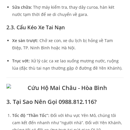
Sửa chữa:
Thợ máy kiểm tra, thay dây curoa, hàn két
nước tạm thời để xe di chuyển về gara.
2.3. Cẩu Kéo Xe Tai Nạn
Xe sàn trượt:
Chở xe con, xe du lịch bị hỏng về Tam
Điệp, TP. Ninh Bình hoặc Hà Nội.
Trục vớt:
Xử lý các ca xe lao xuống mương nước, ruộng
lúa (đặc thù tai nạn thường gặp ở đường đê Yên Khánh).
3. Tại Sao Nên Gọi 0988.812.116?
Tốc độ “Thần Tốc”:
Đối với khu vực Yên Mô, chúng tôi
cam kết đến nhanh như “người nhà”. Đối với Yên Khánh,
chúng tôi có đội xe ứng trực tại nút giao QL10.