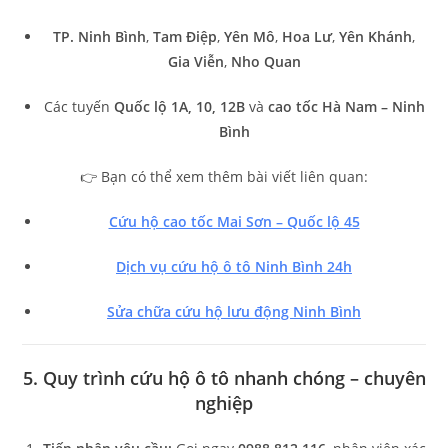
TP. Ninh Bình
,
Tam Điệp
,
Yên Mô
,
Hoa Lư
,
Yên Khánh
,
Gia Viễn
,
Nho Quan
Các tuyến
Quốc lộ 1A, 10, 12B
và
cao tốc Hà Nam – Ninh
Bình
👉 Bạn có thể xem thêm bài viết liên quan:
Cứu hộ cao tốc Mai Sơn – Quốc lộ 45
Dịch vụ cứu hộ ô tô Ninh Bình 24h
Sửa chữa cứu hộ lưu động Ninh Bình
5. Quy trình cứu hộ ô tô nhanh chóng – chuyên
nghiệp