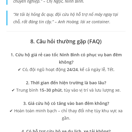
chuyên nghiệp.” –
Chị Ngọc, Ninh Bình.
“Xe tải bị hỏng ắc quy, đội cứu hộ hỗ trợ nổ máy ngay tại
chỗ, rất đáng tin cậy.” –
Anh Hoàng, lái xe container.
8. Câu hỏi thường gặp (FAQ)
1. Cứu hộ giá rẻ cao tốc Ninh Bình có phục vụ ban đêm
không?
✔ Có, đội ngũ hoạt động
24/24
, kể cả ngày lễ, Tết.
2. Thời gian đến hiện trường là bao lâu?
✔ Trung bình
15–30 phút
, tùy vào vị trí và lưu lượng xe.
3. Giá cứu hộ có tăng vào ban đêm không?
✔ Hoàn toàn minh bạch – chỉ thay đổi nhẹ tùy khu vực xa
gần.
4. Có hỗ trợ cứu hộ xe du lịch, xe tải không?