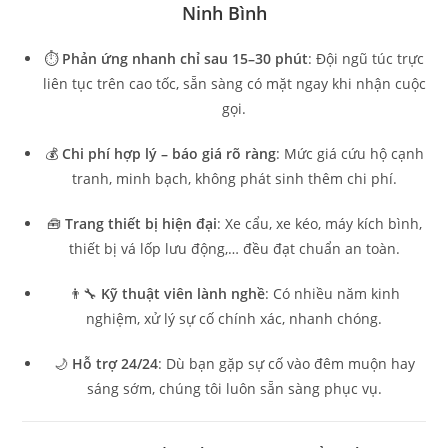
Ninh Bình
⏱️
Phản ứng nhanh chỉ sau 15–30 phút
: Đội ngũ túc trực
liên tục trên cao tốc, sẵn sàng có mặt ngay khi nhận cuộc
gọi.
💰
Chi phí hợp lý – báo giá rõ ràng
: Mức giá cứu hộ cạnh
tranh, minh bạch, không phát sinh thêm chi phí.
🧰
Trang thiết bị hiện đại
: Xe cẩu, xe kéo, máy kích bình,
thiết bị vá lốp lưu động,… đều đạt chuẩn an toàn.
👨‍🔧
Kỹ thuật viên lành nghề
: Có nhiều năm kinh
nghiệm, xử lý sự cố chính xác, nhanh chóng.
🌙
Hỗ trợ 24/24
: Dù bạn gặp sự cố vào đêm muộn hay
sáng sớm, chúng tôi luôn sẵn sàng phục vụ.