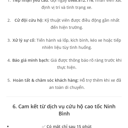
Tiếp nhận yêu cầu:
Gọi ngay
0988.812.116
, nhân viên xác
định vị trí và tình trạng xe.
Cử đội cứu hộ:
Kỹ thuật viên được điều động gần nhất
đến hiện trường.
Xử lý sự cố:
Tiến hành vá lốp, kích bình, kéo xe hoặc tiếp
nhiên liệu tùy tình huống.
Báo giá minh bạch:
Giá được thông báo rõ ràng trước khi
thực hiện.
Hoàn tất & chăm sóc khách hàng:
Hỗ trợ thêm khi xe đã
an toàn di chuyển.
6. Cam kết từ dịch vụ cứu hộ cao tốc Ninh
Bình
✅
Có mặt chỉ sau 15 phút