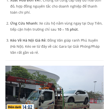
Xuất Hóa Đơn VAT:
Chúng tôi cung cấp đầy đủ hóa đơn
đỏ, hợp đồng nguyên tắc cho doanh nghiệp để thanh
toán chi phí.
Ứng Cứu Nhanh:
Xe cứu hộ nằm vùng ngay tại Duy Tiên,
tiếp cận hiện trường chỉ sau
10 – 15 phút
.
Kéo Về Hà Nội Giá Rẻ:
Đồng Văn giáp ranh Phú Xuyên
(Hà Nội). Kéo xe từ đây về các Gara tại Giải Phóng/Pháp
Vân rất gần và rẻ.