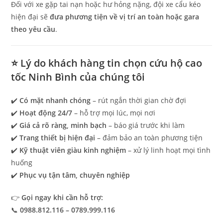
Đối với xe gặp tai nạn hoặc hư hỏng nặng, đội xe cẩu kéo
hiện đại sẽ
đưa phương tiện về vị trí an toàn hoặc gara
theo yêu cầu
.
⭐ Lý do khách hàng tin chọn cứu hộ cao
tốc Ninh Bình của chúng tôi
✔️
Có mặt nhanh chóng
– rút ngắn thời gian chờ đợi
✔️
Hoạt động 24/7
– hỗ trợ mọi lúc, mọi nơi
✔️
Giá cả rõ ràng, minh bạch
– báo giá trước khi làm
✔️
Trang thiết bị hiện đại
– đảm bảo an toàn phương tiện
✔️
Kỹ thuật viên giàu kinh nghiệm
– xử lý linh hoạt mọi tình
huống
✔️
Phục vụ tận tâm, chuyên nghiệp
👉
Gọi ngay khi cần hỗ trợ:
📞
0988.812.116 – 0789.999.116