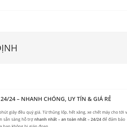
ĐỊNH
24/24 – NHANH CHÓNG, UY TÍN & GIÁ RẺ
phút giây đều quý giá. Từ thủng lốp, hết xăng, xe chết máy cho tới 
n sẵn sàng hỗ trợ
nhanh nhất – an toàn nhất – 24/24
để đảm bảo
a bạn không bị gián đoạn.