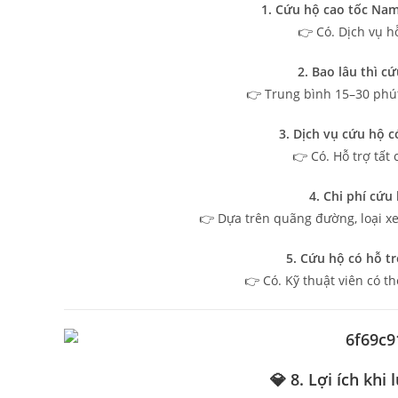
1. Cứu hộ cao tốc Na
👉 Có. Dịch vụ hỗ
2. Bao lâu thì c
👉 Trung bình 15–30 phút,
3. Dịch vụ cứu hộ c
👉 Có. Hỗ trợ tất
4. Chi phí cứu
👉 Dựa trên quãng đường, loại xe 
5. Cứu hộ có hỗ t
👉 Có. Kỹ thuật viên có th
💎 8. Lợi ích khi