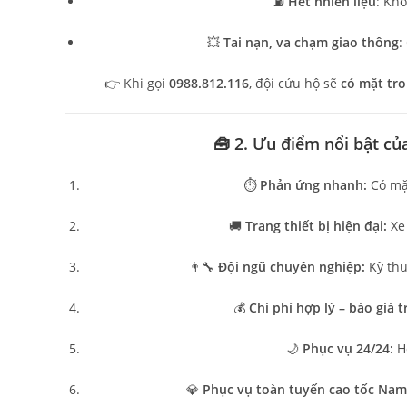
⛽
Hết nhiên liệu
: Kh
💥
Tai nạn, va chạm giao thông
:
👉 Khi gọi
0988.812.116
, đội cứu hộ sẽ
có mặt tro
🧰 2. Ưu điểm nổi bật c
⏱️
Phản ứng nhanh:
Có mặt
🚚
Trang thiết bị hiện đại:
Xe 
👨‍🔧
Đội ngũ chuyên nghiệp:
Kỹ thu
💰
Chi phí hợp lý – báo giá t
🌙
Phục vụ 24/24:
Hỗ
💎
Phục vụ toàn tuyến cao tốc Nam