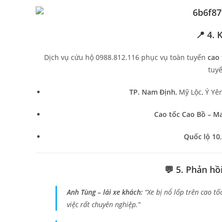
📍 4.
Dịch vụ cứu hộ 0988.812.116 phục vụ toàn tuyến
cao 
tuyế
TP. Nam Định
, Mỹ Lộc, Ý Yê
Cao tốc Cao Bồ – M
Quốc lộ 10
💬 5. Phản hồ
Anh Tùng – lái xe khách:
“Xe bị nổ lốp trên cao t
việc rất chuyên nghiệp.”