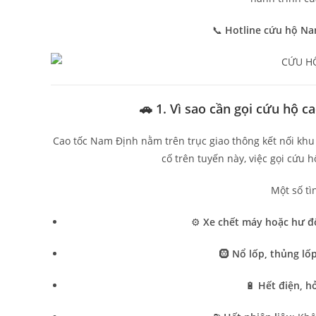
📞
Hotline cứu hộ Na
🚗 1. Vì sao cần gọi cứu hộ 
Cao tốc Nam Định nằm trên trục giao thông kết nối khu 
cố trên tuyến này, việc gọi cứu h
Một số t
⚙️
Xe chết máy hoặc hư đ
🛞
Nổ lốp, thủng lố
🔋
Hết điện, h