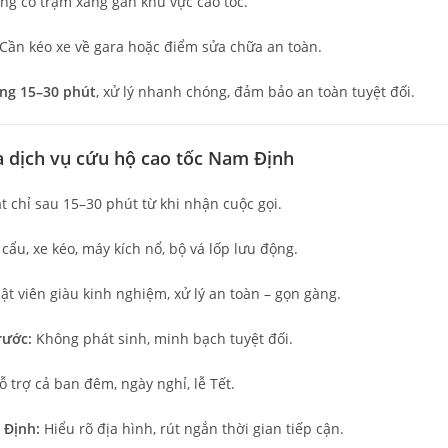
ông có trạm xăng gần khu vực cao tốc.
 Cần kéo xe về gara hoặc điểm sửa chữa an toàn.
ng 15–30 phút
, xử lý nhanh chóng, đảm bảo an toàn tuyệt đối.
ủa dịch vụ cứu hộ cao tốc Nam Định
 chỉ sau 15–30 phút từ khi nhận cuộc gọi.
cẩu, xe kéo, máy kích nổ, bộ vá lốp lưu động.
ật viên giàu kinh nghiệm, xử lý an toàn – gọn gàng.
rước:
Không phát sinh, minh bạch tuyệt đối.
 trợ cả ban đêm, ngày nghỉ, lễ Tết.
 Định:
Hiểu rõ địa hình, rút ngắn thời gian tiếp cận.