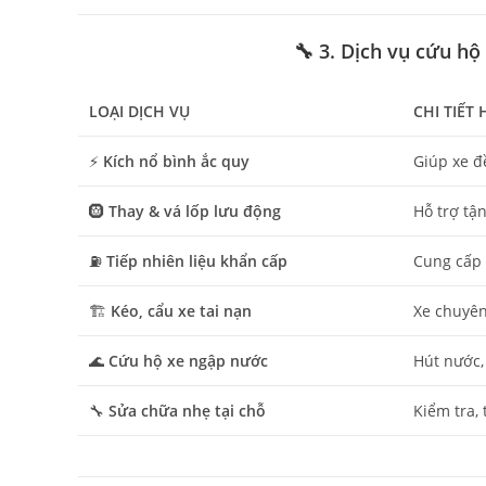
🔧 3. Dịch vụ cứu hộ
LOẠI DỊCH VỤ
CHI TIẾT
⚡
Kích nổ bình ắc quy
Giúp xe đ
🛞
Thay & vá lốp lưu động
Hỗ trợ tận
⛽
Tiếp nhiên liệu khẩn cấp
Cung cấp 
🏗️
Kéo, cẩu xe tai nạn
Xe chuyên
🌊
Cứu hộ xe ngập nước
Hút nước,
🔧
Sửa chữa nhẹ tại chỗ
Kiểm tra,