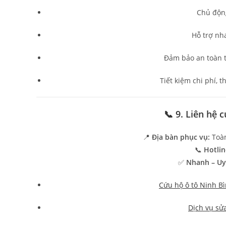
Chủ động
Hỗ trợ nh
Đảm bảo an toàn tu
Tiết kiệm chi phí, t
📞 9. Liên hệ
📍
Địa bàn phục vụ:
Toàn
📞
Hotlin
✅
Nhanh – Uy 
Cứu hộ ô tô Ninh Bì
Dịch vụ sử