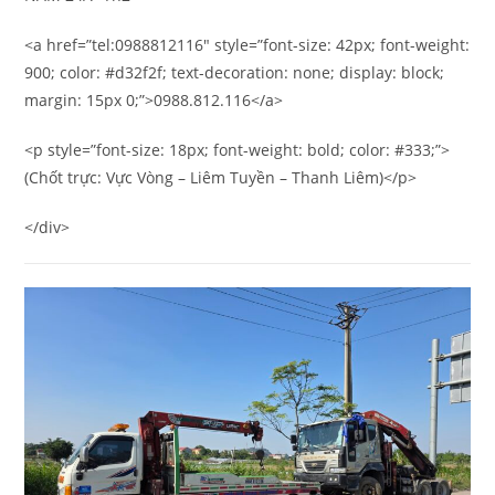
<a href=”tel:0988812116″ style=”font-size: 42px; font-weight:
900; color: #d32f2f; text-decoration: none; display: block;
margin: 15px 0;”>0988.812.116</a>
<p style=”font-size: 18px; font-weight: bold; color: #333;”>
(Chốt trực: Vực Vòng – Liêm Tuyền – Thanh Liêm)</p>
</div>