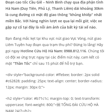
Đoạn cao tốc Cầu Giẽ – Ninh Bình chạy qua địa phận tỉnh
Hà Nam (Duy Tiên, Phủ Lý, Thanh Liêm) dài khoảng 30km
là cung đường có mật độ giao thông “khủng khiếp” nhất
miền Bắc. Với hàng nghìn lượt xe qua lại mỗi giờ, việc xe
gặp sự cố tại đây là nỗi ám ảnh của bất kỳ tài xế nào.
Bạn đang mắc kẹt tại khu vực nút giao Vực Vòng, nút giao
Liêm Tuyền hay đoạn qua trạm thu phí? Đừng lo lắng! Hãy
gọi ngay
Hotline Cứu Hộ Hà Nam: 0988.812.116
. Chúng tôi
có đội xe ứng trực ngay tại các điểm nút này, cam kết có
mặt
“Thần Tốc”
chỉ sau 15 phút để hỗ trợ bạn.
<div style=”background-color: #ffebee; border: 2px solid
#c62828; padding: 25px; text-align: center; border-radius:
12px; margin: 30px 0;”>
<h2 style=”color: #b71c1c; margin-top: 0; text-transform:
uppercase; font-weight: 800;”>🆘 TỔNG ĐÀI CỨU HỘ HÀ
NAM 24/7</h2>