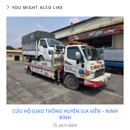
YOU MIGHT ALSO LIKE
CỨU HỘ GIAO THÔNG HUYỆN GIA VIỄN – NINH
BÌNH
20/11/2025