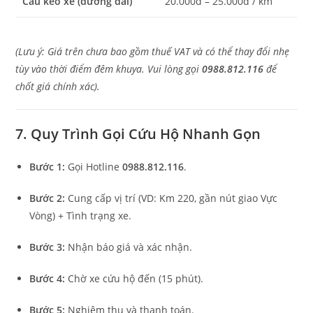
Cẩu kéo xe (đường dài)
20.000đ – 25.000đ / km
(Lưu ý: Giá trên chưa bao gồm thuế VAT và có thể thay đổi nhẹ
tùy vào thời điểm đêm khuya. Vui lòng gọi
0988.812.116
để
chốt giá chính xác).
7. Quy Trình Gọi Cứu Hộ Nhanh Gọn
Bước 1:
Gọi Hotline
0988.812.116
.
Bước 2:
Cung cấp vị trí (VD: Km 220, gần nút giao Vực
Vòng) + Tình trạng xe.
Bước 3:
Nhận báo giá và xác nhận.
Bước 4:
Chờ xe cứu hộ đến (15 phút).
Bước 5:
Nghiệm thu và thanh toán.