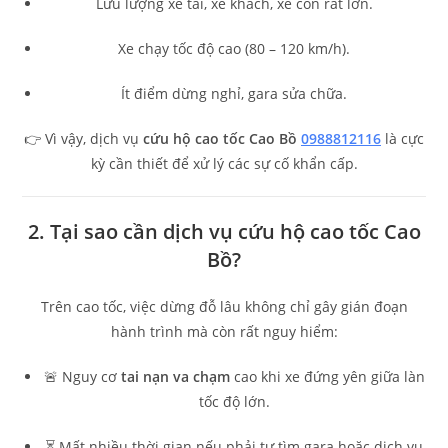
Lưu lượng xe tải, xe khách, xe con rất lớn.
Xe chạy tốc độ cao (80 – 120 km/h).
Ít điểm dừng nghỉ, gara sửa chữa.
👉 Vì vậy, dịch vụ
cứu hộ cao tốc Cao Bồ
0988812116
là cực
kỳ cần thiết để xử lý các sự cố khẩn cấp.
2. Tại sao cần dịch vụ cứu hộ cao tốc Cao
Bồ?
Trên cao tốc, việc dừng đỗ lâu không chỉ gây gián đoạn
hành trình mà còn rất nguy hiểm:
🚨 Nguy cơ
tai nạn va chạm
cao khi xe đứng yên giữa làn
tốc độ lớn.
⏳ Mất nhiều thời gian nếu phải tự tìm gara hoặc dịch vụ