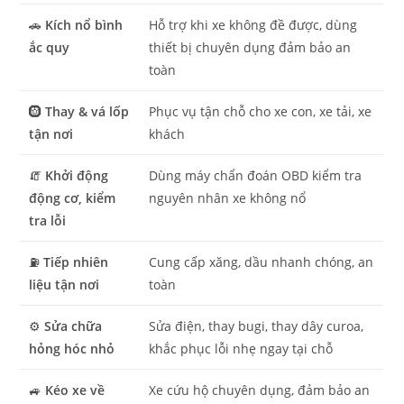
🚗
Kích nổ bình
Hỗ trợ khi xe không đề được, dùng
ắc quy
thiết bị chuyên dụng đảm bảo an
toàn
🛞
Thay & vá lốp
Phục vụ tận chỗ cho xe con, xe tải, xe
tận nơi
khách
🧯
Khởi động
Dùng máy chẩn đoán OBD kiểm tra
động cơ, kiểm
nguyên nhân xe không nổ
tra lỗi
⛽
Tiếp nhiên
Cung cấp xăng, dầu nhanh chóng, an
liệu tận nơi
toàn
⚙️
Sửa chữa
Sửa điện, thay bugi, thay dây curoa,
hỏng hóc nhỏ
khắc phục lỗi nhẹ ngay tại chỗ
🚙
Kéo xe về
Xe cứu hộ chuyên dụng, đảm bảo an