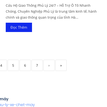
Cứu Hộ Giao Thông Phủ Lý 24/7 – Hỗ Trợ Ô Tô Nhanh
Chóng, Chuyên Nghiệp Phủ Lý là trung tâm kinh tế, hành
chính và giao thông quan trọng của tỉnh Hà...
Đọc Thêm
4
5
6
7
›
»
t máy
-xu-ly-xe-chet-may