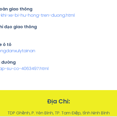
oàn giao thông
n-khi-xe-bi-hu-hong-tren-duong.html
hỉ đạo giao thông
e ô tô
ongdanxulytainan
ữa đường
-gap-su-co-4063497.html
Địa Chỉ:
TDP Ghềnh, P. Yên Bình, TP. Tam Điệp, tỉnh Ninh Bình