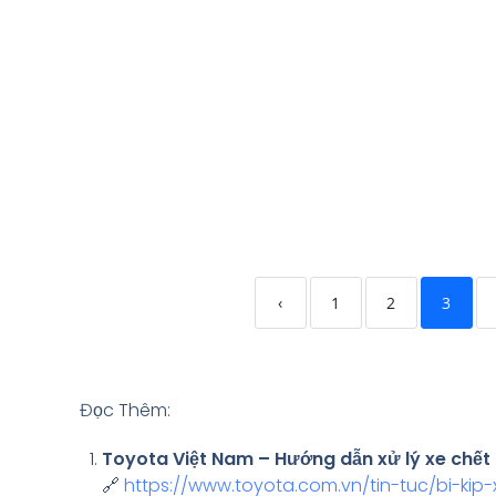
‹
1
2
3
Đọc Thêm:
Toyota Việt Nam – Hướng dẫn xử lý xe chế
🔗
https://www.toyota.com.vn/tin-tuc/bi-kip