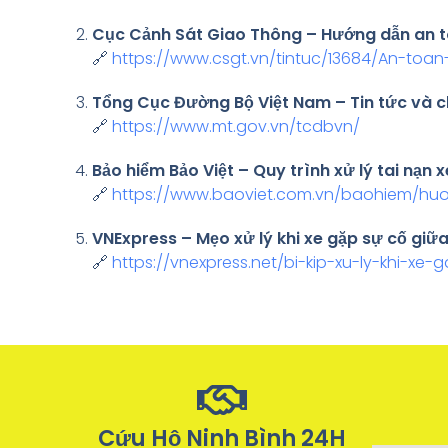
Cục Cảnh Sát Giao Thông – Hướng dẫn an t
🔗
https://www.csgt.vn/tintuc/13684/An-toa
Tổng Cục Đường Bộ Việt Nam – Tin tức và c
🔗
https://www.mt.gov.vn/tcdbvn/
Bảo hiểm Bảo Việt – Quy trình xử lý tai nạn x
🔗
https://www.baoviet.com.vn/baohiem/hu
VNExpress – Mẹo xử lý khi xe gặp sự cố gi
🔗
https://vnexpress.net/bi-kip-xu-ly-khi-xe
Cứu Hộ Ninh Bình 24H