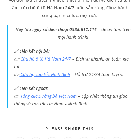
tâm,
cứu hộ ô tô Hà Nam 24/7
luôn sẵn sàng đồng hành
cùng bạn mọi lúc, mọi nơi.
Hãy lưu ngay số điện thoại 0988.812.116
– để an tâm trên
mọi hành trình!
🔗
Liên kết nội bộ:
👉
Cứu hộ ô tô Hà Nam 24/7
– Dịch vụ nhanh, an toàn, giá
tốt.
👉
Cứu hộ cao tốc Ninh Bình
– Hỗ trợ 24/24 toàn tuyến.
🔗
Liên kết ngoài:
👉
Tổng cục Đường bộ Việt Nam
– Cập nhật thông tin giao
thông và cao tốc Hà Nam – Ninh Bình.
PLEASE SHARE THIS