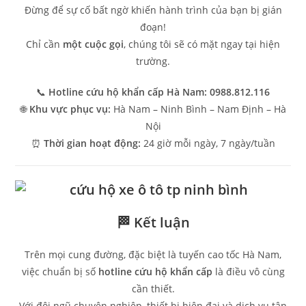
Đừng để sự cố bất ngờ khiến hành trình của bạn bị gián
đoạn!
Chỉ cần
một cuộc gọi
, chúng tôi sẽ có mặt ngay tại hiện
trường.
📞
Hotline cứu hộ khẩn cấp Hà Nam:
0988.812.116
🌐
Khu vực phục vụ:
Hà Nam – Ninh Bình – Nam Định – Hà
Nội
⏰
Thời gian hoạt động:
24 giờ mỗi ngày, 7 ngày/tuần
🏁 Kết luận
Trên mọi cung đường, đặc biệt là tuyến cao tốc Hà Nam,
việc chuẩn bị số
hotline cứu hộ khẩn cấp
là điều vô cùng
cần thiết.
Với đội ngũ chuyên nghiệp, thiết bị hiện đại và dịch vụ tận