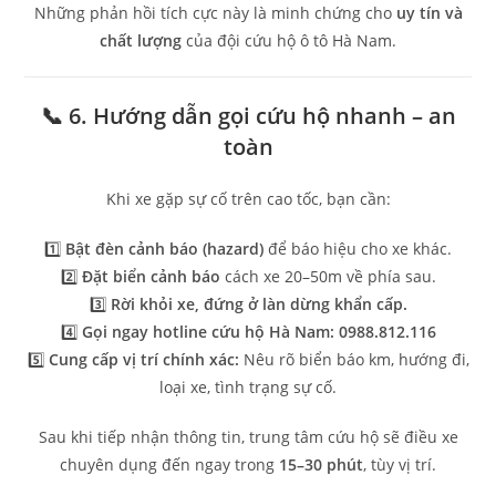
Những phản hồi tích cực này là minh chứng cho
uy tín và
chất lượng
của đội cứu hộ ô tô Hà Nam.
📞 6. Hướng dẫn gọi cứu hộ nhanh – an
toàn
Khi xe gặp sự cố trên cao tốc, bạn cần:
1️⃣
Bật đèn cảnh báo (hazard)
để báo hiệu cho xe khác.
2️⃣
Đặt biển cảnh báo
cách xe 20–50m về phía sau.
3️⃣
Rời khỏi xe, đứng ở làn dừng khẩn cấp.
4️⃣
Gọi ngay hotline cứu hộ Hà Nam:
0988.812.116
5️⃣
Cung cấp vị trí chính xác:
Nêu rõ biển báo km, hướng đi,
loại xe, tình trạng sự cố.
Sau khi tiếp nhận thông tin, trung tâm cứu hộ sẽ điều xe
chuyên dụng đến ngay trong
15–30 phút
, tùy vị trí.