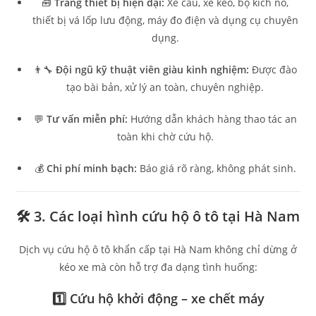
🧰
Trang thiết bị hiện đại:
Xe cẩu, xe kéo, bộ kích nổ,
thiết bị vá lốp lưu động, máy đo điện và dụng cụ chuyên
dụng.
👨‍🔧
Đội ngũ kỹ thuật viên giàu kinh nghiệm:
Được đào
tạo bài bản, xử lý an toàn, chuyên nghiệp.
💬
Tư vấn miễn phí:
Hướng dẫn khách hàng thao tác an
toàn khi chờ cứu hộ.
💰
Chi phí minh bạch:
Báo giá rõ ràng, không phát sinh.
🛠️ 3. Các loại hình cứu hộ ô tô tại Hà Nam
Dịch vụ cứu hộ ô tô khẩn cấp tại Hà Nam không chỉ dừng ở
kéo xe mà còn hỗ trợ đa dạng tình huống:
1️⃣
Cứu hộ khởi động – xe chết máy